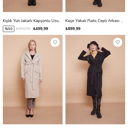
Kışlık Yün Jakarlı Kapşonlu Uzun Kol Anvelop Kruvaze Bağcıklı Hırka Kaban -Siyah Diyogonel
Kaşe Yakalı Flato Cepli Arkası Ve Kolları Yırtmaçlı Diz Üstü Düğmeli Kaban -Siyah
₺999,99
₺499,99
₺899,99
%50