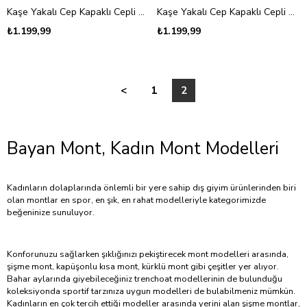
Kaşe Yakalı Cep Kapaklı Cepli Uzun Kaban -Taş
Kaşe Yakalı Cep Kapaklı Cepli Uzun Kaban -Siyah
₺1.199,99
₺1.199,99
<
1
2
Bayan Mont, Kadın Mont Modelleri
Kadınların dolaplarında önlemli bir yere sahip dış giyim ürünlerinden biri
olan montlar en spor, en şık, en rahat modelleriyle kategorimizde
beğeninize sunuluyor.
Konforunuzu sağlarken şıklığınızı pekiştirecek mont modelleri arasında,
şişme mont, kapüşonlu kısa mont, kürklü mont gibi çeşitler yer alıyor.
Bahar aylarında giyebileceğiniz trenchoat modellerinin de bulunduğu
koleksiyonda sportif tarzınıza uygun modelleri de bulabilmeniz mümkün.
Kadınların en çok tercih ettiği modeller arasında yerini alan şişme montlar,