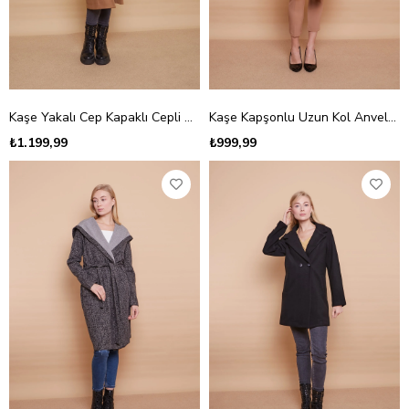
Kaşe Yakalı Cep Kapaklı Cepli Uzun Kaban -Camel
Kaşe Kapşonlu Uzun Kol Anvelop Kruvaze Bağcıklı Cepli Kaban -Vişne
₺1.199,99
₺999,99