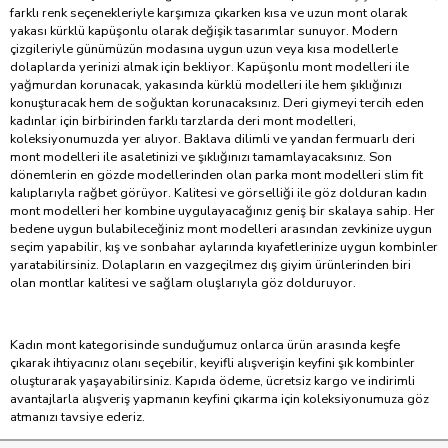
farklı renk seçenekleriyle karşımıza çıkarken kısa ve uzun mont olarak
yakası kürklü kapüşonlu olarak değişik tasarımlar sunuyor. Modern
çizgileriyle günümüzün modasına uygun uzun veya kısa modellerle
dolaplarda yerinizi almak için bekliyor. Kapüşonlu mont modelleri ile
yağmurdan korunacak, yakasında kürklü modelleri ile hem şıklığınızı
konuşturacak hem de soğuktan korunacaksınız. Deri giymeyi tercih eden
kadınlar için birbirinden farklı tarzlarda deri mont modelleri,
koleksiyonumuzda yer alıyor. Baklava dilimli ve yandan fermuarlı deri
mont modelleri ile asaletinizi ve şıklığınızı tamamlayacaksınız. Son
dönemlerin en gözde modellerinden olan parka mont modelleri slim fit
kalıplarıyla rağbet görüyor. Kalitesi ve görselliği ile göz dolduran kadın
mont modelleri her kombine uygulayacağınız geniş bir skalaya sahip. Her
bedene uygun bulabileceğiniz mont modelleri arasından zevkinize uygun
seçim yapabilir, kış ve sonbahar aylarında kıyafetlerinize uygun kombinler
yaratabilirsiniz. Dolapların en vazgeçilmez dış giyim ürünlerinden biri
olan montlar kalitesi ve sağlam oluşlarıyla göz dolduruyor.
Kadın mont kategorisinde sunduğumuz onlarca ürün arasında keşfe
çıkarak ihtiyacınız olanı seçebilir, keyifli alışverişin keyfini şık kombinler
oluşturarak yaşayabilirsiniz. Kapıda ödeme, ücretsiz kargo ve indirimli
avantajlarla alışveriş yapmanın keyfini çıkarma için koleksiyonumuza göz
atmanızı tavsiye ederiz.