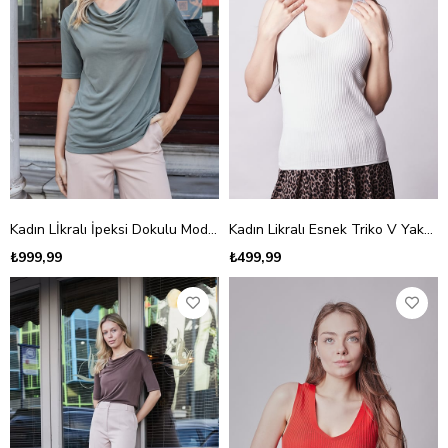
Kadın Lİkralı İpeksi Dokulu Modal Penye Degaje Yaka Kısa Kol Bluz-Haki
Kadın Likralı Esnek Triko V Yaka Kaşkorse Body Bluz-Krem
₺999,99
₺499,99