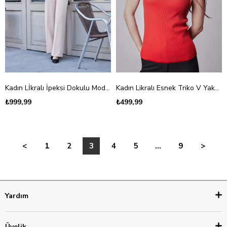
Kadın Lİkralı İpeksi Dokulu Modal Penye Degaje Yaka Kısa Kol Bluz-Kahve
Kadın Likralı Esnek Triko V Yaka Kaşkorse Body Bluz-Kırmızı
₺999,99
₺499,99
<
1
2
3
4
5
...
9
>
Yardım
Üyelik