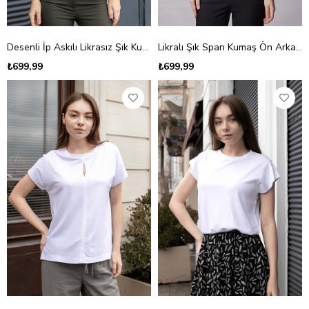
Desenli İp Askılı Likrasız Şık Kumaş Ceket İçi Bluz-Siyah Leopar
Likralı Şık Span Kumaş Ön Arka V Yaka Düşük Omuzlu Bluz-Beyaz
₺699,99
₺699,99