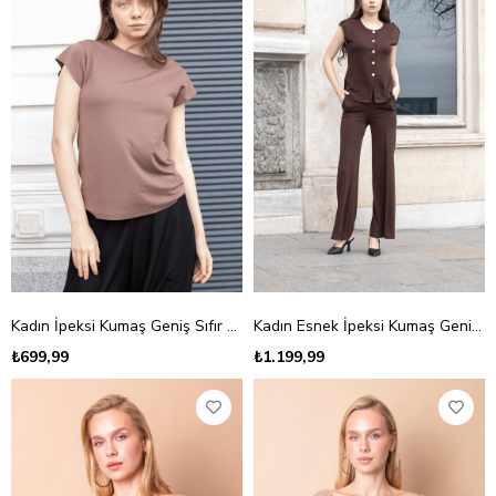
Kadın İpeksi Kumaş Geniş Sıfır Yaka Kısa Kol Tshirt Bluz-Kahve
Kadın Esnek İpeksi Kumaş Geniş Sıfır Yaka Düğmeli Düşük Omuzlu Ceket Bluz-Kahve
₺699,99
₺1.199,99