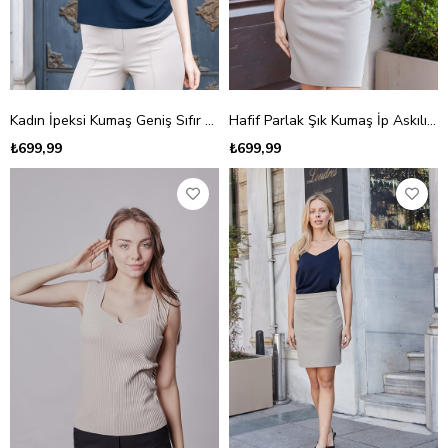
Kadın İpeksi Kumaş Geniş Sıfır Yaka Kısa Kol Tshirt Bluz-Koyu Lacivert
Hafif Parlak Şık Kumaş İp Askılı Ceket İçi V Yaka Bluz-Kahve
₺699,99
₺699,99