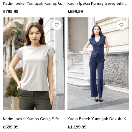
Kadın İpeksi Yumuşak Kumaş Geniş Sıfır Yaka Önü Pencereli Yanları Yırtmaçlı Tshirt Bluz-Beyaz
Kadın İpeksi Kumaş Geniş Sıfır Yaka Kısa Kol Tshirt Bluz-Beyaz
₺799,99
₺699,99
Kadın İpeksi Kumaş Geniş Sıfır Yaka Kısa Kol Tshirt Bluz-Taş
Kadın Esnek Yumuşak Dokulu Kumaş Düşük Omuzlu Anvelop Kruvaze Düğmeli Ceket Bluz-Lacivert
₺699,99
₺1.199,99