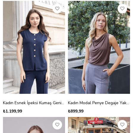
Kadın Esnek İpeksi Kumaş Geniş Sıfır Yaka Düğmeli Düşük Omuzlu Ceket Bluz-Lacivert
Kadın Modal Penye Degaje Yaka Kolsuz Bluz-Kahve
₺1.199,99
₺899,99