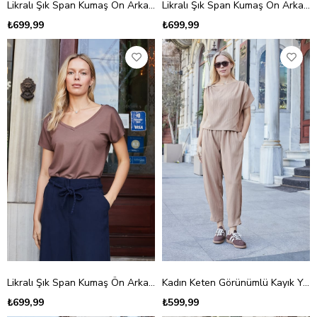
Likralı Şık Span Kumaş Ön Arka V Yaka Düşük Omuzlu Bluz-Bej
Likralı Şık Span Kumaş Ön Arka V Yaka Düşük Omuzlu Bluz-Koyu Lacivert
₺699,99
₺699,99
Likralı Şık Span Kumaş Ön Arka V Yaka Düşük Omuzlu Bluz-Kahve
Kadın Keten Görünümlü Kayık Yaka Asimetrik Pileli Büzgülü Bluz-Camel
₺699,99
₺599,99