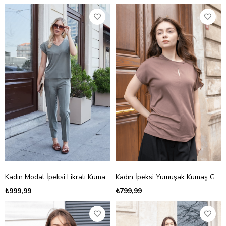
Kadın Modal İpeksi Likralı Kumaş V Yaka Duble Kollu Apoletli Yanları Yırtmaçlı T-shirt Bluz-Haki
Kadın İpeksi Yumuşak Kumaş Geniş Sıfır Yaka Önü Pencereli Yanları Yırtmaçlı Tshirt Bluz-Kahve
₺999,99
₺799,99