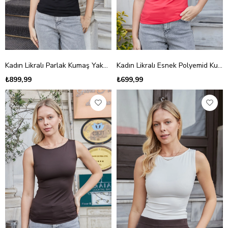
Kadın Likralı Parlak Kumaş Yakası Asimetrik Aksesuarlı Kolsuz Bluz-Siyah
Kadın Likralı Esnek Polyemid Kumaş Kayık Yaka Kolsuz Body Bluz-Açık Kırmızı
₺899,99
₺699,99