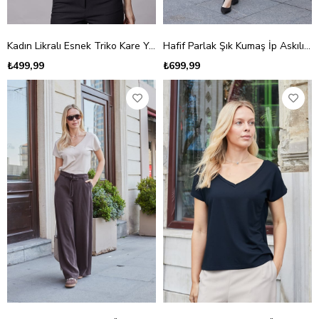
Kadın Likralı Esnek Triko Kare Yaka Kaşkorse Body Bluz-Taş
Hafif Parlak Şık Kumaş İp Askılı Ceket İçi V Yaka Bluz-Lacivert
₺499,99
₺699,99