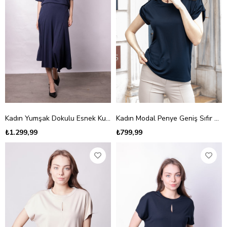
Kadın Yumşak Dokulu Esnek Kumaş V Yaka Yakalı Düşük Omuzlu Dirsek Boy Kollu Oversize Bluz-Lacivert
Kadın Modal Penye Geniş Sıfır Yaka Düşük Omuzlu Apoletli Kısa Kol T-shirt Bluz-Koyu Lacivert
₺1.299,99
₺799,99