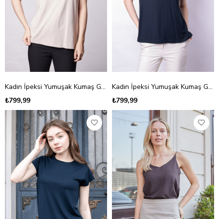
Kadın İpeksi Yumuşak Kumaş Geniş Sıfır Yaka Önü Pencereli Yanları Yırtmaçlı Tshirt Bluz-Bej
Kadın İpeksi Yumuşak Kumaş Geniş Sıfır Yaka Önü Pencereli Yanları Yırtmaçlı Tshirt Bluz-Koyu Lacivert
₺799,99
₺799,99