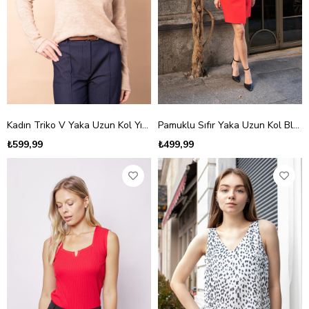
Kadın Triko V Yaka Uzun Kol Yırtmaçlı Kazak Bluz-Bej
Pamuklu Sıfır Yaka Uzun Kol Bluz Body-Siyah
₺599,99
₺499,99