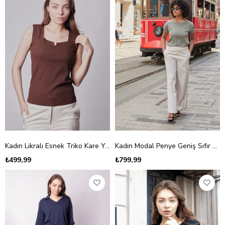
Kadın Likralı Esnek Triko Kare Yaka Kaşkorse Body Bluz-Kahve
Kadın Modal Penye Geniş Sıfır Yaka Düşük Omuzlu Apoletli Kısa Kol T-shirt Bluz-Haki
₺499,99
₺799,99