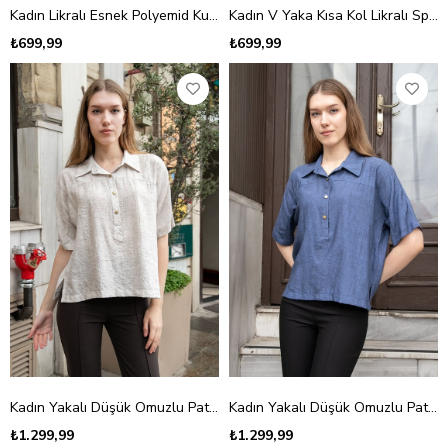
Kadın Likralı Esnek Polyemid Kumaş Kayık Yaka Kolsuz Body Bluz-Siyah
Kadın V Yaka Kısa Kol Likralı Span Kumaş Şık T-shirt Bluz-Bej
₺699,99
₺699,99
Kadın Yakalı Düşük Omuzlu Patlı Kısa Kol Bluz-Krem
Kadın Yakalı Düşük Omuzlu Patlı Kısa Kol Bluz-İndigo
₺1.299,99
₺1.299,99