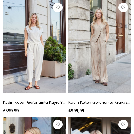
Kadın Keten Görünümlü Kayık Yaka Asimetrik Pileli Büzgülü Bluz-Krem
Kadın Keten Görünümlü Kruvaze Anvelop Düşük Omuzlu Yelek Bluz-Camel
₺599,99
₺999,99